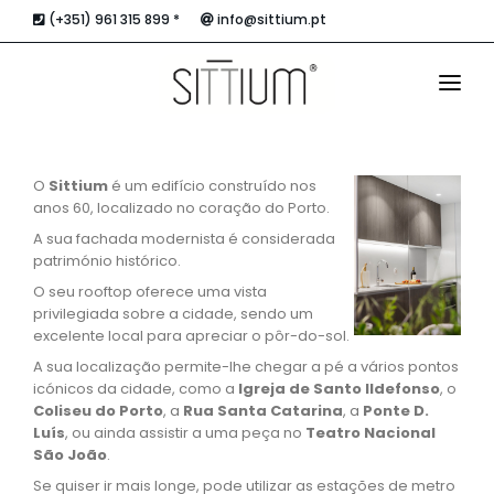
(+351) 961 315 899 *
info@sittium.pt
HOME
O
Sittium
é um edifício construído nos
O ALOJAMENTO
anos 60, localizado no coração do Porto.
A sua fachada modernista é considerada
APARTAMENTOS
património histórico.
O seu rooftop oferece uma vista
O ROOFTOP
privilegiada sobre a cidade, sendo um
excelente local para apreciar o pôr-do-sol.
LOCALIZAÇÃO E CONTACTOS
A sua localização permite-lhe chegar a pé a vários pontos
icónicos da cidade, como a
Igreja de Santo Ildefonso
, o
Coliseu do Porto
, a
Rua Santa Catarina
, a
Ponte D.
Luís
, ou ainda assistir a uma peça no
Teatro Nacional
São João
.
Se quiser ir mais longe, pode utilizar as estações de metro